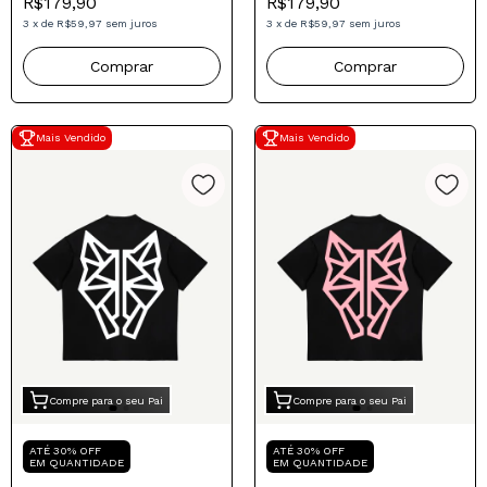
R$179,90
R$179,90
3
x
de
R$59,97
sem juros
3
x
de
R$59,97
sem juros
Comprar
Comprar
Mais Vendido
Mais Vendido
Compre para o seu Pai
Compre para o seu Pai
ATÉ 30% OFF
ATÉ 30% OFF
EM QUANTIDADE
EM QUANTIDADE