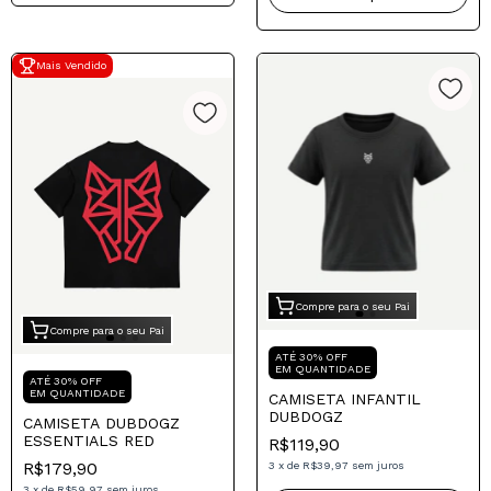
Mais Vendido
Compre para o seu Pai
Compre para o seu Pai
ATÉ 30% OFF
EM QUANTIDADE
ATÉ 30% OFF
EM QUANTIDADE
CAMISETA INFANTIL
DUBDOGZ
CAMISETA DUBDOGZ
ESSENTIALS RED
R$119,90
R$179,90
3
x
de
R$39,97
sem juros
3
x
de
R$59,97
sem juros