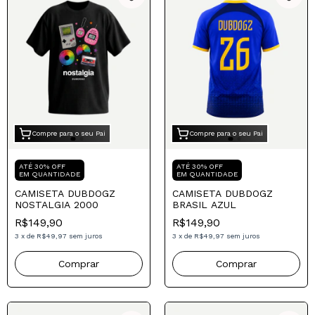
Compre para o seu Pai
Compre para o seu Pai
ATÉ 30% OFF
ATÉ 30% OFF
EM QUANTIDADE
EM QUANTIDADE
CAMISETA DUBDOGZ
CAMISETA DUBDOGZ
NOSTALGIA 2000
BRASIL AZUL
R$149,90
R$149,90
3
x
de
R$49,97
sem juros
3
x
de
R$49,97
sem juros
Comprar
Comprar