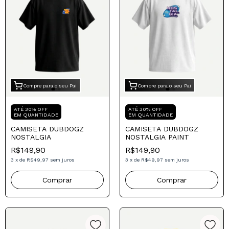
Compre para o seu Pai
Compre para o seu Pai
ATÉ 30% OFF
ATÉ 30% OFF
EM QUANTIDADE
EM QUANTIDADE
CAMISETA DUBDOGZ
CAMISETA DUBDOGZ
NOSTALGIA
NOSTALGIA PAINT
R$149,90
R$149,90
3
x
de
R$49,97
sem juros
3
x
de
R$49,97
sem juros
Comprar
Comprar