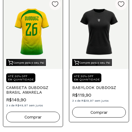
Compre para o seu Pai
Compre para o seu Pai
ATÉ 30% OFF
ATÉ 30% OFF
EM QUANTIDADE
EM QUANTIDADE
CAMISETA DUBDOGZ
BABYLOOK DUBDOGZ
BRASIL AMARELA
R$119,90
R$149,90
3
x
de
R$39,97
sem juros
3
x
de
R$49,97
sem juros
Comprar
Comprar