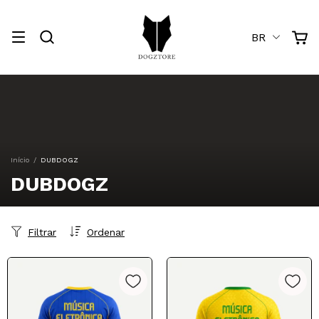
BR
Início
/
DUBDOGZ
DUBDOGZ
Filtrar
Ordenar