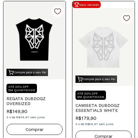
Mais Vendido
Compre para o seu Pai
Compre para o seu Pai
ATÉ 30% OFF
EM QUANTIDADE
ATÉ 30% OFF
EM QUANTIDADE
REGATA DUBDOGZ
OVERSIZED
CAMISETA DUBDOGZ
ESSENTIALS WHITE
R$149,90
R$179,90
3
x
de
R$49,97
sem juros
3
x
de
R$59,97
sem juros
Comprar
Comprar