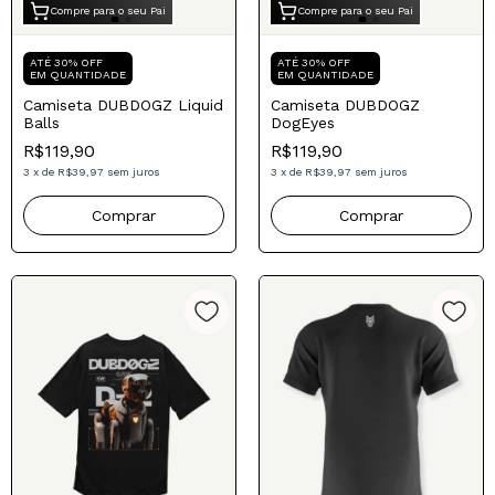
Compre para o seu Pai
Compre para o seu Pai
ATÉ 30% OFF
ATÉ 30% OFF
EM QUANTIDADE
EM QUANTIDADE
Camiseta DUBDOGZ Liquid
Camiseta DUBDOGZ
Balls
DogEyes
R$119,90
R$119,90
3
x
de
R$39,97
sem juros
3
x
de
R$39,97
sem juros
Comprar
Comprar