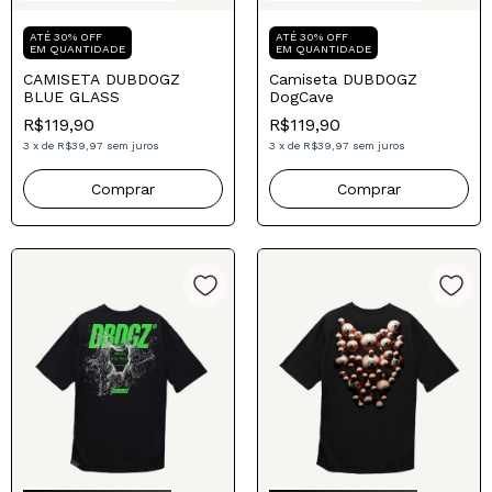
ATÉ 30% OFF
ATÉ 30% OFF
EM QUANTIDADE
EM QUANTIDADE
CAMISETA DUBDOGZ
Camiseta DUBDOGZ
BLUE GLASS
DogCave
R$119,90
R$119,90
3
x
de
R$39,97
sem juros
3
x
de
R$39,97
sem juros
Comprar
Comprar