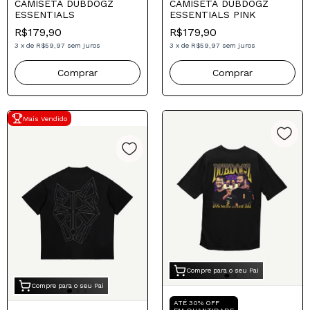
CAMISETA DUBDOGZ
CAMISETA DUBDOGZ
ESSENTIALS
ESSENTIALS PINK
R$179,90
R$179,90
3
x
de
R$59,97
sem juros
3
x
de
R$59,97
sem juros
Comprar
Comprar
Mais Vendido
Compre para o seu Pai
Compre para o seu Pai
ATÉ 30% OFF