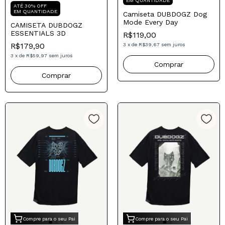
EM QUANTIDADE
ATÉ 30% OFF
EM QUANTIDADE
Camiseta DUBDOGZ Dog
Mode Every Day
CAMISETA DUBDOGZ
ESSENTIALS 3D
R$119,00
R$179,90
3
x
de
R$39,67
sem juros
3
x
de
R$59,97
sem juros
Comprar
Comprar
Compre para o seu Pai
Compre para o seu Pai