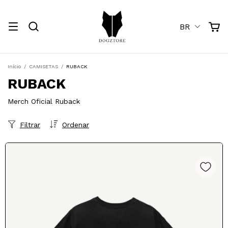
BR
Início
/
CAMISETAS
/
RUBACK
RUBACK
Merch Oficial Ruback
Filtrar
Ordenar