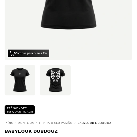
Compre para o seu Pai
ATÉ 30% OFF
EM QUANTIDADE
Início
/
MONTE UM KIT PARA O SEU PAIZÃO
/
BABYLOOK DUBDOGZ
BABYLOOK DUBDOGZ