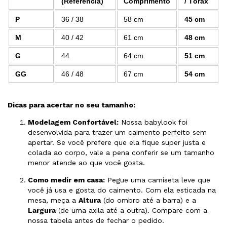
(Referência)
Comprimento
/ Tórax
P
36 / 38
58 cm
45 cm
M
40 / 42
61 cm
48 cm
G
44
64 cm
51 cm
GG
46 / 48
67 cm
54 cm
Dicas para acertar no seu tamanho:
Modelagem Confortável:
Nossa babylook foi
desenvolvida para trazer um caimento perfeito sem
apertar. Se você prefere que ela fique super justa e
colada ao corpo, vale a pena conferir se um tamanho
menor atende ao que você gosta.
Como medir em casa:
Pegue uma camiseta leve que
você já usa e gosta do caimento. Com ela esticada na
mesa, meça a
Altura
(do ombro até a barra) e a
Largura
(de uma axila até a outra). Compare com a
nossa tabela antes de fechar o pedido.