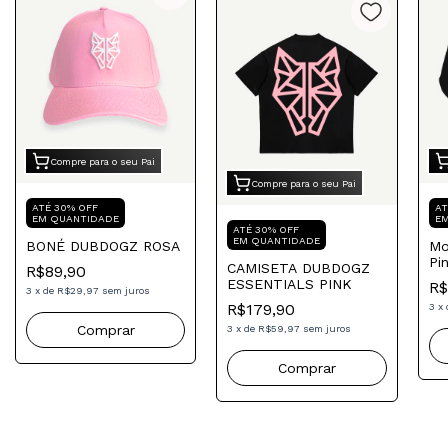
Compre para o seu Pai
Compre para o seu Pai
ATÉ 30% OFF
AT
EM QUANTIDADE
E
ATÉ 30% OFF
EM QUANTIDADE
BONÉ DUBDOGZ ROSA
Mo
Pi
CAMISETA DUBDOGZ
R$89,90
ESSENTIALS PINK
R$
3
x
de
R$29,97
sem juros
R$179,90
3
x
3
x
de
R$59,97
sem juros
Comprar