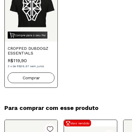
Compre para o seu Pai
CROPPED DUBDOGZ
ESSENTIALS
R$119,90
3
x
de
R$39,97
sem juros
Comprar
Para comprar com esse produto
Mais Vendido