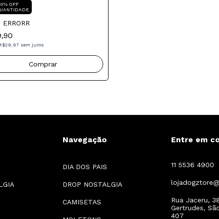
30% OFF
UANTIDADE
é ERRORR
9,90
R$29,97
sem juros
Navegação
Entre em c
11 5536 4900
DIA DOS PAIS
lojadogztore
LGIA
DROP NOSTALGIA
Rua Jaceru, 38
CAMISETAS
Gertrudes, Sã
407