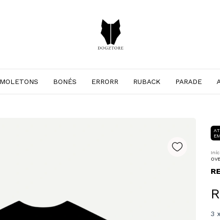
MOLETONS
BONÉS
ERRORR
RUBACK
PARADE
AT
E
Iníc
OVE
R
R
3