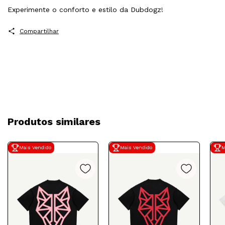
Experimente o conforto e estilo da Dubdogz!
Compartilhar
Produtos similares
Mais Vendido
Mais Vendido
M