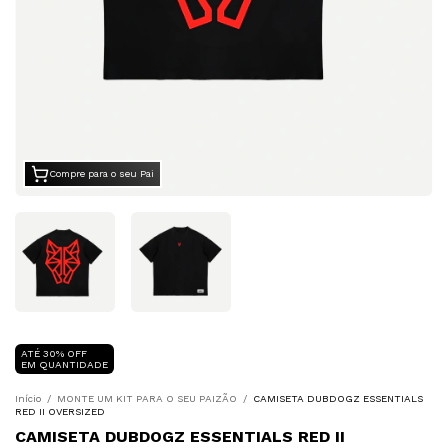
Compre para o seu Pai
ATÉ 30% OFF
EM QUANTIDADE
Início
/
MONTE UM KIT PARA O SEU PAIZÃO
/
CAMISETA DUBDOGZ ESSENTIALS
RED II OVERSIZED
CAMISETA DUBDOGZ ESSENTIALS RED II