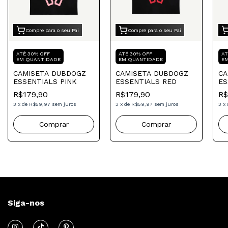
Compre para o seu Pai
Compre para o seu Pai
ATÉ 30% OFF
ATÉ 30% OFF
AT
EM QUANTIDADE
EM QUANTIDADE
E
CAMISETA DUBDOGZ
CAMISETA DUBDOGZ
CA
ESSENTIALS PINK
ESSENTIALS RED
ES
R$179,90
R$179,90
R$
3
x
de
R$59,97
sem juros
3
x
de
R$59,97
sem juros
3
x
Comprar
Comprar
Siga-nos