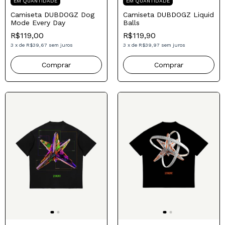
Compre para o seu Pai
Compre para o seu Pai
ATÉ 30% OFF
ATÉ 30% OFF
EM QUANTIDADE
EM QUANTIDADE
Camiseta DUBDOGZ Dog
Camiseta DUBDOGZ Liquid
Mode Every Day
Balls
R$119,00
R$119,90
3
x
de
R$39,67
sem juros
3
x
de
R$39,97
sem juros
Comprar
Comprar