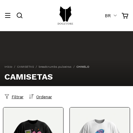
BR
Início
/
CAMISETAS
/
breadcrumbs.pulseiras
/
CHINELO
CAMISETAS
Filtrar
Ordenar