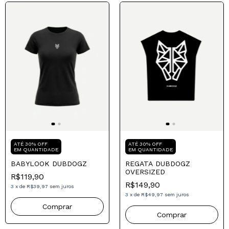
Compre para o seu Pai
Compre para o seu Pai
ATÉ 30% OFF
ATÉ 30% OFF
EM QUANTIDADE
EM QUANTIDADE
BABYLOOK DUBDOGZ
REGATA DUBDOGZ
OVERSIZED
R$119,90
R$149,90
3
x
de
R$39,97
sem juros
3
x
de
R$49,97
sem juros
Comprar
Comprar