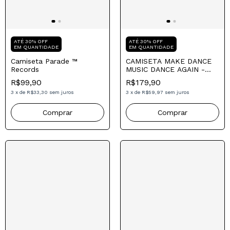
Compre para o seu Pai
Compre para o seu Pai
ATÉ 30% OFF
ATÉ 30% OFF
EM QUANTIDADE
EM QUANTIDADE
Camiseta Parade ™
CAMISETA MAKE DANCE
Records
MUSIC DANCE AGAIN -
PARADE ™ RECORDS
R$99,90
R$179,90
3
x
de
R$33,30
sem juros
3
x
de
R$59,97
sem juros
Comprar
Comprar