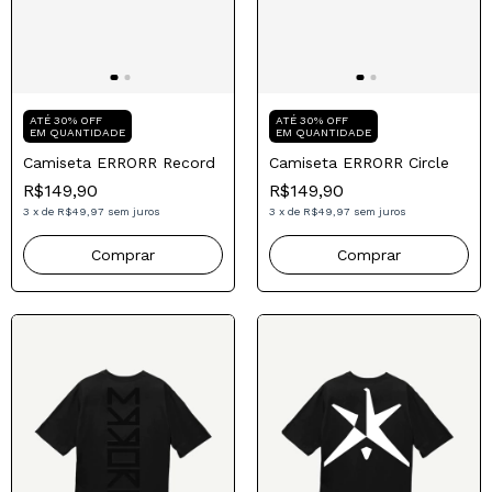
Compre para o seu Pai
Compre para o seu Pai
ATÉ 30% OFF
ATÉ 30% OFF
EM QUANTIDADE
EM QUANTIDADE
Camiseta ERRORR Record
Camiseta ERRORR Circle
R$149,90
R$149,90
3
x
de
R$49,97
sem juros
3
x
de
R$49,97
sem juros
Comprar
Comprar