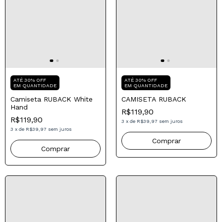
Compre para o seu Pai
Compre para o seu Pai
ATÉ 30% OFF
ATÉ 30% OFF
EM QUANTIDADE
EM QUANTIDADE
Camiseta RUBACK White
CAMISETA RUBACK
Hand
R$119,90
R$119,90
3
x
de
R$39,97
sem juros
3
x
de
R$39,97
sem juros
Comprar
Comprar