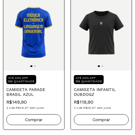
Compre para o seu Pai
Compre para o seu Pai
ATÉ 30% OFF
ATÉ 30% OFF
EM QUANTIDADE
EM QUANTIDADE
CAMISETA PARADE
CAMISETA INFANTIL
BRASIL AZUL
DUBDOGZ
R$149,90
R$119,90
3
x
de
R$49,97
sem juros
3
x
de
R$39,97
sem juros
Comprar
Comprar