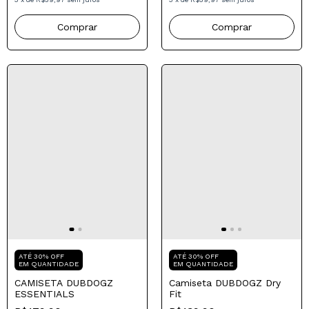
R$179,90
R$179,90
3
x
de
R$59,97
sem juros
3
x
de
R$59,97
sem juros
Comprar
Comprar
Mais Vendido
Compre para o seu Pai
Compre para o seu Pai
ATÉ 30% OFF
EM QUANTIDADE
ATÉ 30% OFF