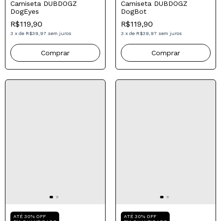
ATÉ 30% OFF
ATÉ 30% OFF
EM QUANTIDADE
EM QUANTIDADE
Camiseta DUBDOGZ
Camiseta DUBDOGZ
DogEyes
DogBot
R$119,90
R$119,90
3
x
de
R$39,97
sem juros
3
x
de
R$39,97
sem juros
Comprar
Comprar