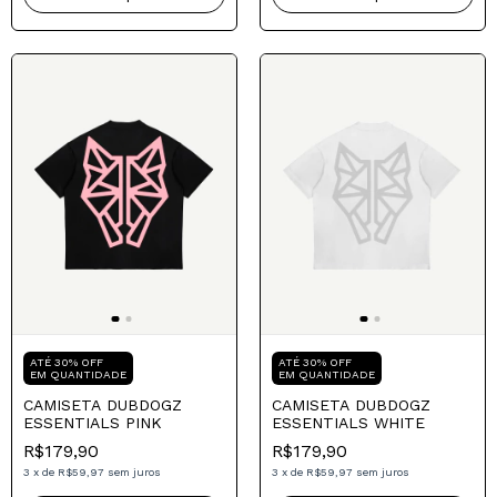
Mais Vendido
Mais Vendido
Compre para o seu Pai
Compre para o seu Pai
ATÉ 30% OFF
ATÉ 30% OFF
EM QUANTIDADE
EM QUANTIDADE
CAMISETA DUBDOGZ
CAMISETA DUBDOGZ
ESSENTIALS PINK
ESSENTIALS WHITE
R$179,90
R$179,90
3
x
de
R$59,97
sem juros
3
x
de
R$59,97
sem juros