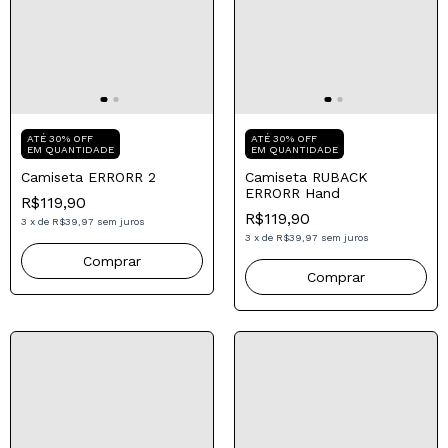
Compre para o seu Pai
Compre para o seu Pai
ATÉ 30% OFF
ATÉ 30% OFF
EM QUANTIDADE
EM QUANTIDADE
Camiseta ERRORR 2
Camiseta RUBACK
ERRORR Hand
R$119,90
R$119,90
3
x
de
R$39,97
sem juros
3
x
de
R$39,97
sem juros
Comprar
Comprar