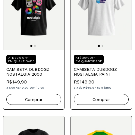
Compre para o seu Pai
Compre para o seu Pai
ATÉ 30% OFF
ATÉ 30% OFF
EM QUANTIDADE
EM QUANTIDADE
CAMISETA DUBDOGZ
CAMISETA DUBDOGZ
NOSTALGIA 2000
NOSTALGIA PAINT
R$149,90
R$149,90
3
x
de
R$49,97
sem juros
3
x
de
R$49,97
sem juros
Comprar
Comprar