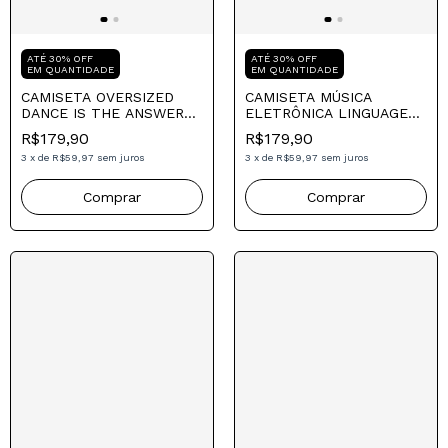
Compre para o seu Pai
Compre para o seu Pai
ATÉ 30% OFF
ATÉ 30% OFF
EM QUANTIDADE
EM QUANTIDADE
CAMISETA OVERSIZED
CAMISETA MÚSICA
DANCE IS THE ANSWER
ELETRÔNICA LINGUAGEM
BLACK
UNIVERSAL - PARADE™
R$179,90
R$179,90
RECORDS
3
x
de
R$59,97
sem juros
3
x
de
R$59,97
sem juros
Comprar
Comprar