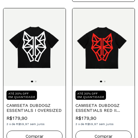
Compre para o seu Pai
Compre para o seu Pai
ATÉ 30% OFF
ATÉ 30% OFF
EM QUANTIDADE
EM QUANTIDADE
CAMISETA DUBDOGZ
CAMISETA DUBDOGZ
ESSENTIALS I OVERSIZED
ESSENTIALS RED II
OVERSIZED
R$179,90
R$179,90
3
x
de
R$59,97
sem juros
3
x
de
R$59,97
sem juros
Comprar
Comprar