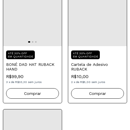
Compre para o seu Pai
Compre para o seu Pai
ATÉ 30% OFF
ATÉ 30% OFF
EM QUANTIDADE
EM QUANTIDADE
BONÉ DAD HAT RUBACK
Cartela de Adesivo
HAND
RUBACK
R$99,90
R$10,00
3
x
de
R$33,30
sem juros
2
x
de
R$5,00
sem juros