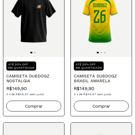
Compre para o seu Pai
Compre para o seu Pai
ATÉ 30% OFF
ATÉ 30% OFF
EM QUANTIDADE
EM QUANTIDADE
CAMISETA DUBDOGZ
CAMISETA DUBDOGZ
NOSTALGIA
BRASIL AMARELA
R$149,90
R$149,90
3
x
de
R$49,97
sem juros
3
x
de
R$49,97
sem juros
Comprar
Comprar