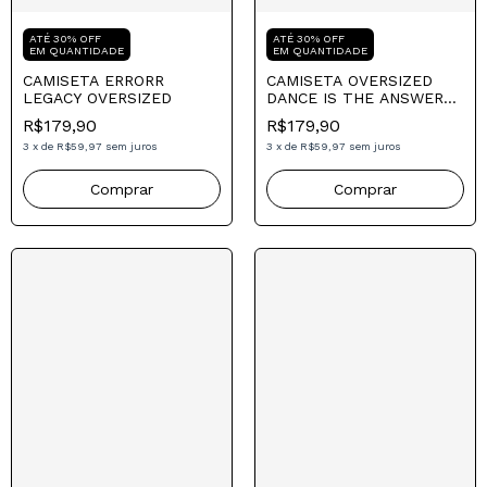
Compre para o seu Pai
Compre para o seu Pai
ATÉ 30% OFF
EM QUANTIDADE
ATÉ 30% OFF
EM QUANTIDADE
CAMISETA ERRORR
LEGACY OVERSIZED
CAMISETA OVERSIZED
DANCE IS THE ANSWER
R$179,90
WHITE
R$179,90
3
x
de
R$59,97
sem juros
3
x
de
R$59,97
sem juros
Comprar
Comprar
Mais Vendido
Mais Vendido