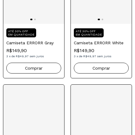
Compre para o seu Pai
Compre para o seu Pai
ATÉ 30% OFF
ATÉ 30% OFF
EM QUANTIDADE
EM QUANTIDADE
Camiseta ERRORR Gray
Camiseta ERRORR White
R$149,90
R$149,90
3
x
de
R$49,97
sem juros
3
x
de
R$49,97
sem juros
Comprar
Comprar