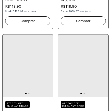
ATÉ 30% OFF
ATÉ 30% OFF
EM QUANTIDADE
EM QUANTIDADE
CAMISETA DUBDOGZ
Camiseta DUBDOGZ
BLUE GLASS
DogCave
R$119,90
R$119,90
3
x
de
R$39,97
sem juros
3
x
de
R$39,97
sem juros
Comprar
Comprar
Compre para o seu Pai
Compre para o seu Pai