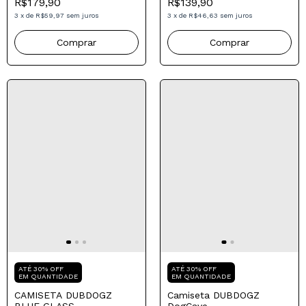
EM QUANTIDADE
Camiseta DUBDOGZ Dry
Fit
CAMISETA DUBDOGZ
ESSENTIALS
R$139,90
R$179,90
3
x
de
R$46,63
sem juros
3
x
de
R$59,97
sem juros
Comprar
Comprar
Compre para o seu Pai
Compre para o seu Pai