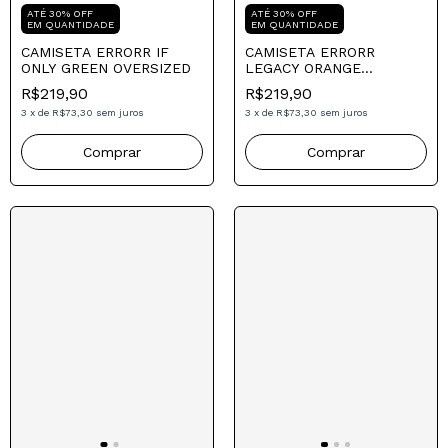
Compre para o seu Pai
Compre para o seu Pai
ATÉ 30% OFF
ATÉ 30% OFF
EM QUANTIDADE
EM QUANTIDADE
CAMISETA ERRORR IF
CAMISETA ERRORR
ONLY GREEN OVERSIZED
LEGACY ORANGE
OVERSIZED
R$219,90
R$219,90
3
x
de
R$73,30
sem juros
3
x
de
R$73,30
sem juros
Comprar
Comprar
Mais Vendido