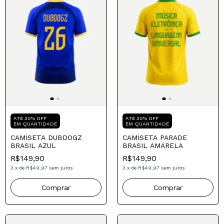
Compre para o seu Pai
Compre para o seu Pai
ATÉ 30% OFF
ATÉ 30% OFF
EM QUANTIDADE
EM QUANTIDADE
CAMISETA DUBDOGZ
CAMISETA PARADE
BRASIL AZUL
BRASIL AMARELA
R$149,90
R$149,90
3
x
de
R$49,97
sem juros
3
x
de
R$49,97
sem juros
Comprar
Comprar