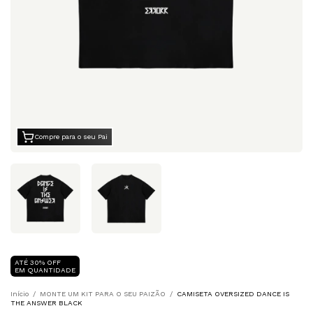
Compre para o seu Pai
ATÉ 30% OFF
EM QUANTIDADE
Início
/
MONTE UM KIT PARA O SEU PAIZÃO
/
CAMISETA OVERSIZED DANCE IS
THE ANSWER BLACK