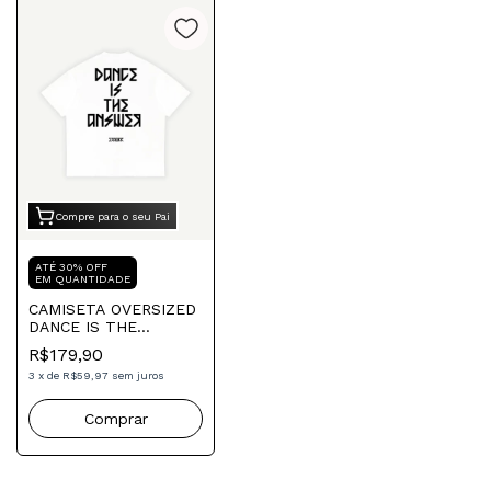
Compre para o seu Pai
ATÉ 30% OFF
EM QUANTIDADE
CAMISETA OVERSIZED
DANCE IS THE
ANSWER WHITE
R$179,90
3
x
de
R$59,97
sem juros
Comprar