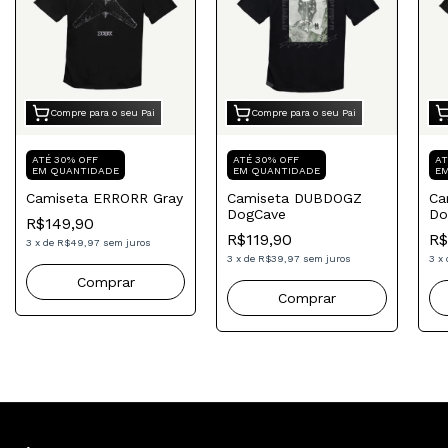
Compre para o seu Pai
Compre para o seu Pai
ATÉ 30% OFF
ATÉ 30% OFF
AT
EM QUANTIDADE
EM QUANTIDADE
E
Camiseta ERRORR Gray
Camiseta DUBDOGZ
Ca
DogCave
Do
R$149,90
R$119,90
R$
3
x
de
R$49,97
sem juros
3
x
de
R$39,97
sem juros
3
x
Comprar
Comprar