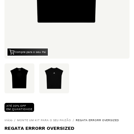
Compre para o seu Pai
ATÉ 30% OFF
EM QUANTIDADE
Início
/
MONTE UM KIT PARA O SEU PAIZÃO
/
REGATA ERRORR OVERSIZED
REGATA ERRORR OVERSIZED