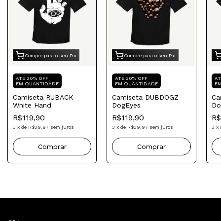
Compre para o seu Pai
Compre para o seu Pai
ATÉ 30% OFF
ATÉ 30% OFF
AT
EM QUANTIDADE
EM QUANTIDADE
E
Camiseta RUBACK
Camiseta DUBDOGZ
Ca
White Hand
DogEyes
Do
R$119,90
R$119,90
R$
3
x
de
R$39,97
sem juros
3
x
de
R$39,97
sem juros
3
x
Comprar
Comprar