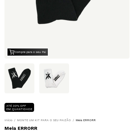
Compre para o seu Pai
ATÉ 30% OFF
EM QUANTIDADE
Início
/
MONTE UM KIT PARA O SEU PAIZÃO
/
Meia ERRORR
Meia ERRORR