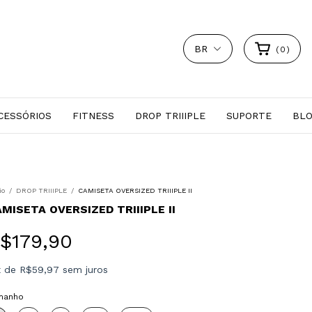
BR
(
0
)
CESSÓRIOS
FITNESS
DROP TRIIIPLE
SUPORTE
BL
io
/
DROP TRIIIPLE
/
CAMISETA OVERSIZED TRIIIPLE II
MISETA OVERSIZED TRIIIPLE II
$179,90
x
de
R$59,97
sem juros
manho