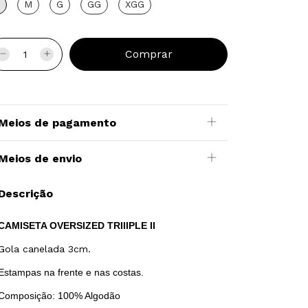
M
G
GG
XGG
Meios de pagamento
Meios de envio
Descrição
CAMISETA OVERSIZED TRIIIPLE II
Gola canelada 3cm.
Estampas na frente e nas costas.
Composição: 100% Algodão