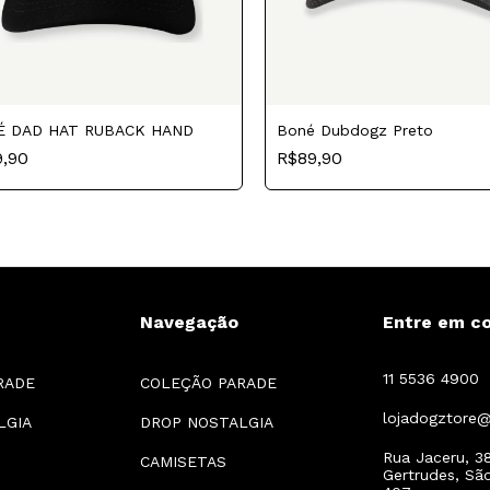
É DAD HAT RUBACK HAND
Boné Dubdogz Preto
9,90
R$89,90
Navegação
Entre em c
11 5536 4900
RADE
COLEÇÃO PARADE
lojadogztore
LGIA
DROP NOSTALGIA
Rua Jaceru, 38
CAMISETAS
Gertrudes, Sã