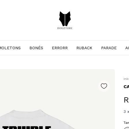
MOLETONS
BONÉS
ERRORR
RUBACK
PARADE
A
Iníc
CA
R
3
Ta