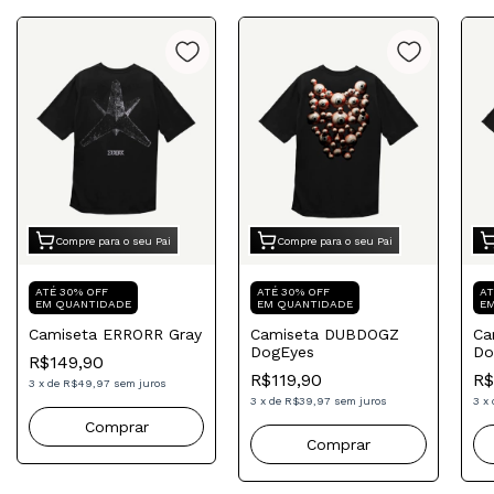
Compre para o seu Pai
Compre para o seu Pai
ATÉ 30% OFF
ATÉ 30% OFF
AT
EM QUANTIDADE
EM QUANTIDADE
E
Camiseta ERRORR Gray
Camiseta DUBDOGZ
Ca
DogEyes
Do
R$149,90
R$119,90
R$
3
x
de
R$49,97
sem juros
3
x
de
R$39,97
sem juros
3
x
Comprar
Comprar