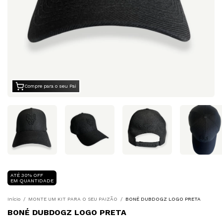
Compre para o seu Pai
ATÉ 30% OFF
EM QUANTIDADE
Início
/
MONTE UM KIT PARA O SEU PAIZÃO
/
BONÉ DUBDOGZ LOGO PRETA
BONÉ DUBDOGZ LOGO PRETA