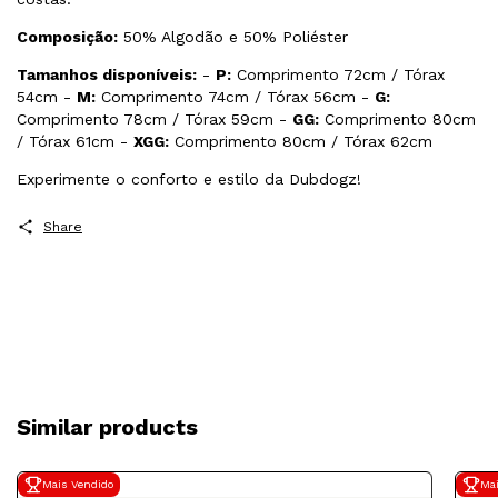
Composição:
50% Algodão e 50% Poliéster
Tamanhos disponíveis:
-
P:
Comprimento 72cm / Tórax
54cm -
M:
Comprimento 74cm / Tórax 56cm -
G:
Comprimento 78cm / Tórax 59cm -
GG:
Comprimento 80cm
/ Tórax 61cm -
XGG:
Comprimento 80cm / Tórax 62cm
Experimente o conforto e estilo da Dubdogz!
Share
Similar products
Mais Vendido
Mai